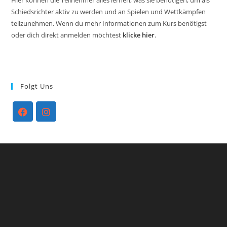
Schiedsrichter aktiv zu werden und an Spielen und Wettkämpfen
teilzunehmen. Wenn du mehr Informationen zum Kurs benötigst
oder dich direkt anmelden möchtest
klicke hier
.
Folgt Uns
Opens
Opens
in
in
a
a
new
new
tab
tab