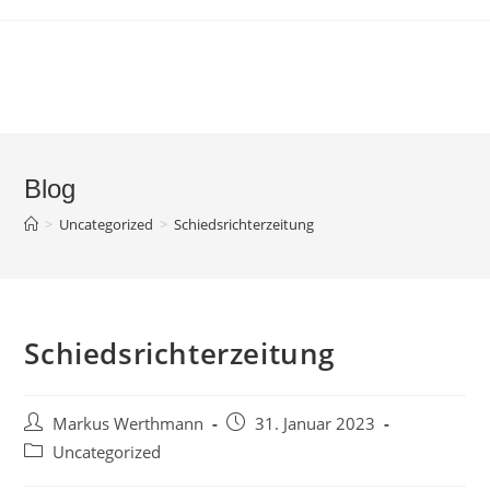
Zum
Inhalt
springen
Blog
>
Uncategorized
>
Schiedsrichterzeitung
Schiedsrichterzeitung
Beitrags-
Beitrag
Markus Werthmann
31. Januar 2023
Autor:
veröffentlicht:
Beitrags-
Uncategorized
Kategorie: