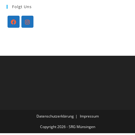
Folgt Uns
Opens
Opens
in
in
a
a
new
new
tab
tab
Datenschutzerklärung
Impressum
Copyright 2026 - SRG Münsingen