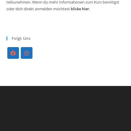
teilzunehmen. Wenn du mehr Informationen zum Kurs benötigst
oder dich direkt anmelden möchtest
klicke hier
.
Folgt Uns
Opens
Opens
in
in
a
a
new
new
tab
tab